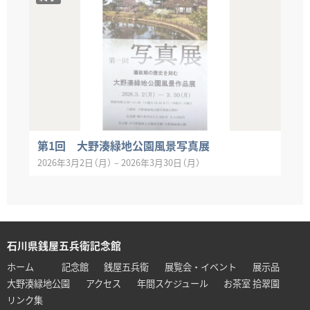
第1回 大野湊緑地公園風景写真展
2026年3月2日（月）
–
2026年3月30日（月）
石川県銭屋五兵衛記念館
ホーム
記念館
銭屋五兵衛
展覧会・イベント
展示品
大野湊緑地公園
アクセス
年間スケジュール
お茶室 拾翠園
リンク集