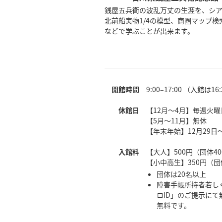
銭屋五兵衛の波乱万丈の生涯を、シ
北前船実物1/4の模型、商圏マップ検
などで学ぶことが出来ます。
開館時間
9:00–17:00 （入館は1
休館日
【12月～4月】毎週火
【5月～11月】無休
【年末年始】12月29日
入館料
【大人】500円（団体40
【小中高生】350円（団
団体は20名以上
障害手帳所持者若し
ロID」のご提示にて
無料です。