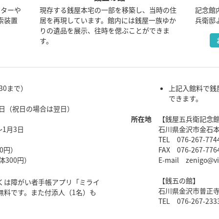
アターや
現存する銭屋本宅の一部を移築し、当時の住
記念館
索装置
居を再現しています。館内には銭屋一族ゆか
兵衛邸
りの遺品を展示、往時を偲ぶことができま
す。
6:30まで）
上記入館料で銭
できます。
曜日（祝日の場合は翌日）
所在地
【銭屋五兵衛記念
～1月3日
石川県金沢市金石本
TEL 076-267-774
0円）
FAX 076-267-776
体300円）
E-mail zenigo@vio
【銭五の館】
くは障がい者手帳アプリ「ミライ
石川県金沢市普正寺町
無料です。また付添人（1名）も
TEL 076-267-233