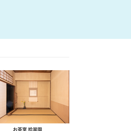
お茶室 拾翠園