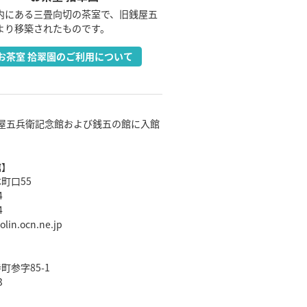
内にある三畳向切の茶室で、旧銭屋五
より移築されたものです。
お茶室 拾翠園のご利用について
屋五兵衛記念館および銭五の館に入館
館】
町口55
4
4
lin.ocn.ne.jp
参字85-1
3