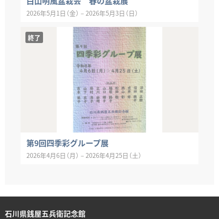
白山明風盆栽会 春の盆栽展
2026年5月1日（金）
–
2026年5月3日（日）
終了
第9回四季彩グループ展
2026年4月6日（月）
–
2026年4月25日（土）
石川県銭屋五兵衛記念館