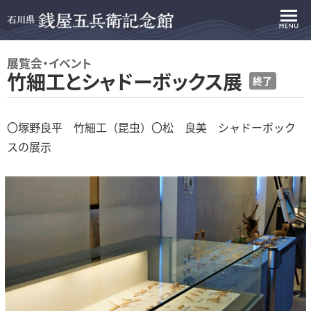
展覧会・イベント
竹細工とシャドーボックス展
終了
〇塚野良平 竹細工（昆虫）〇松 良美 シャドーボック
スの展示